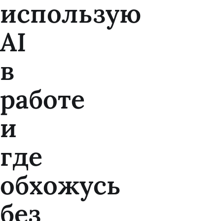
использую
AI
в
работе
и
где
обхожусь
без