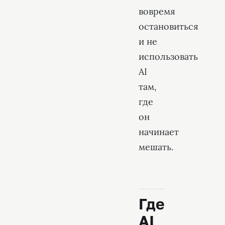
вовремя
остановиться
и не
использовать
AI
там,
где
он
начинает
мешать.
Где
AI