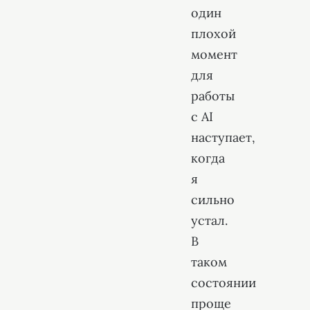
один
плохой
момент
для
работы
с AI
наступает,
когда
я
сильно
устал.
В
таком
состоянии
проще