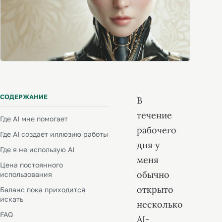
СОДЕРЖАНИЕ
В
течение
Где AI мне помогает
рабочего
Где AI создает иллюзию работы
дня у
Где я не использую AI
меня
Цена постоянного
обычно
использования
открыто
Баланс пока приходится
искать
несколько
FAQ
AI-