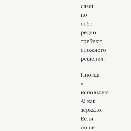
сами
по
себе
редко
требуют
сложного
решения.
Иногда
я
использую
AI как
зеркало.
Если
он не