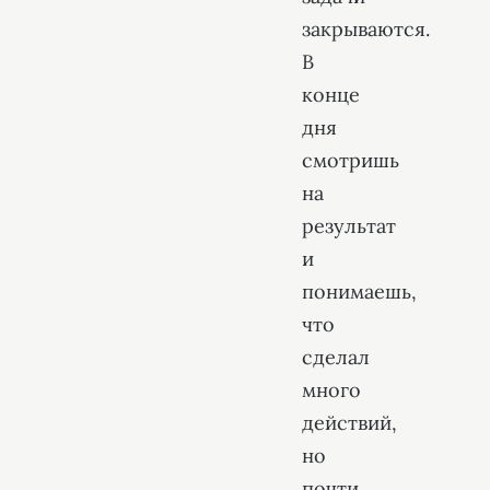
закрываются.
В
конце
дня
смотришь
на
результат
и
понимаешь,
что
сделал
много
действий,
но
почти