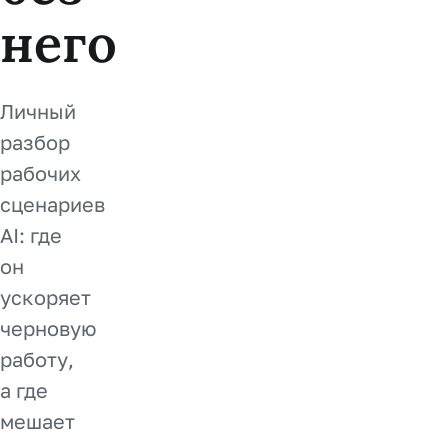
него
Личный
разбор
рабочих
сценариев
AI: где
он
ускоряет
черновую
работу,
а где
мешает