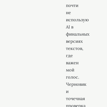
почти
не
использую
AI в
финальных
версиях
текстов,
где
важен
мой
голос.
Черновик
и
точечная
проверка