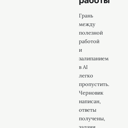
работы
Грань
между
полезной
работой
и
залипанием
в AI
легко
пропустить.
Черновик
написан,
ответы
получены,
задачи