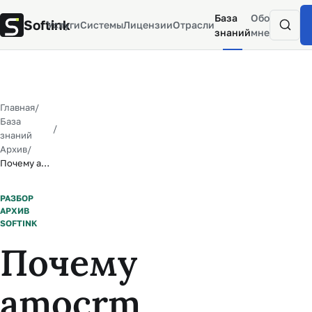
База
Обо
Softink
Услуги
Системы
Лицензии
Отрасли
знаний
мне
Главная
База
знаний
Архив
Почему amocrm отстаёт от Битрикс24 и что с этим делать
РАЗБОР
АРХИВ
SOFTINK
Почему
amocrm