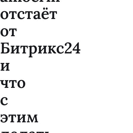
отстаёт
от
Битрикс24
и
что
с
этим