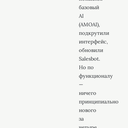
базовый
AI
(AMOAI),
подкрутили
интерфейс,
обновили
Salesbot.
Но по
функционалу
—
ничего
принципиально
нового
за
четыре