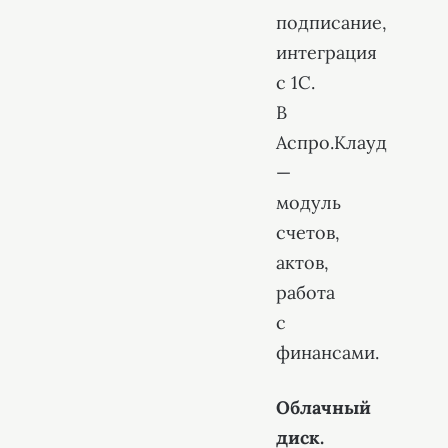
подписание,
интеграция
с 1С.
В
Аспро.Клауд
—
модуль
счетов,
актов,
работа
с
финансами.
Облачный
диск.