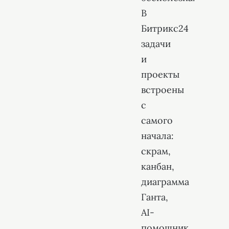
В
Битрикс24
задачи
и
проекты
встроены
с
самого
начала:
скрам,
канбан,
диаграмма
Ганта,
AI-
помощник.