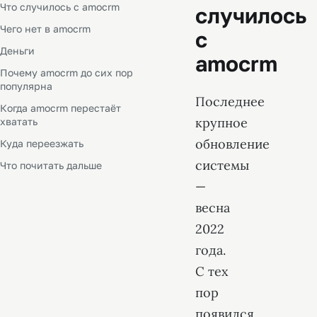
Что случилось с amocrm
случилось
Чего нет в amocrm
с
Деньги
amocrm
Почему amocrm до сих пор
популярна
Последнее
Когда amocrm перестаёт
крупное
хватать
обновление
Куда переезжать
системы
Что почитать дальше
—
весна
2022
года.
С тех
пор
появился