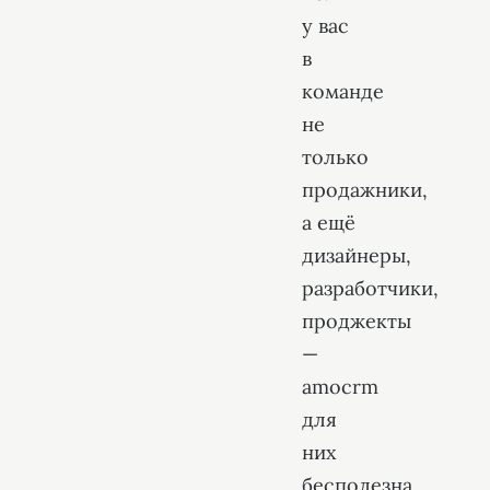
у вас
в
команде
не
только
продажники,
а ещё
дизайнеры,
разработчики,
проджекты
—
amocrm
для
них
бесполезна.