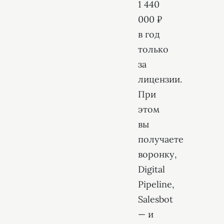
1 440
000 ₽
в год
только
за
лицензии.
При
этом
вы
получаете
воронку,
Digital
Pipeline,
Salesbot
— и