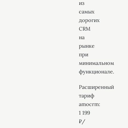
из
самых
дорогих
CRM
на
рынке
при
минимальном
функционале.
Расширенный
тариф
amocrm:
1 199
₽/