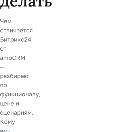
делать
Чем
отличается
Битрикс24
от
amoCRM
—
разбираю
по
функционалу,
цене и
сценариям.
Кому
что